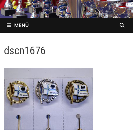
MENÜ
dscn1676