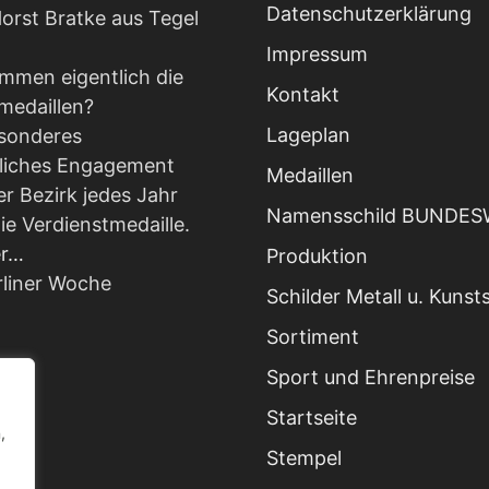
Datenschutzerklärung
orst Bratke aus Tegel
Impressum
mmen eigentlich die
Kontakt
medaillen?
Lageplan
esonderes
liches Engagement
Medaillen
er Bezirk jedes Jahr
Namensschild BUNDE
ie Verdienstmedaille.
er…
Produktion
rliner Woche
Schilder Metall u. Kunst
Sortiment
Sport und Ehrenpreise
Startseite
,
Stempel