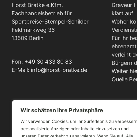
Horst Bratke e.Kfm.
Graveur H
Fachhandelsbetrieb für
klärt auf
Sportpreise-Stempel-Schilder
Woher ko
Feldmarkweg 36
Verdienst
13509 Berlin
Für ihr b
ehrenamt
verleiht d
Fon:
+49 30 433 80 83
Bürgern d
E-Mail:
info@horst-bratke.de
Weiter hi
Quelle Be
Wir schätzen Ihre Privatsphäre
Wir verwenden Cookies, um Ihr Surferlebnis zu verbessern
personalisierte Anzeigen oder Inhalte einzusetzen und
unseren Datenverkehr zu analysieren. Wenn Sie auf „Alle